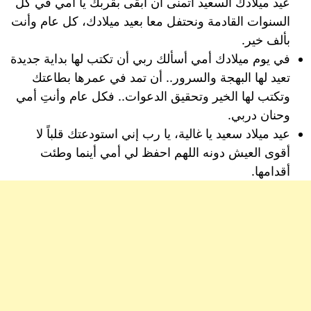
عيد ميلادك السعيد أتمنى أن أبقى بقربك يا أمي في كل
السنوات القادمة ونحتفل معا بعيد ميلادك، كل عام وأنت
بألف خير.
في يوم ميلادك أمي أسألك ربي أن تكتب لها بداية جديدة
تعيد لها البهجة والسرور.. أن تمد في عمرها بطاعتك
وتكتب لها الخير وتحقيق الدعوات.. فكل عام وأنتِ أمي
وحنان دربي.
عيد ميلاد سعيد يا غالية، يا رب إني استودعتك قلباً لا
أقوى العيش دونه اللهم احفظ لي أمي أينما وطئت
أقدامها.