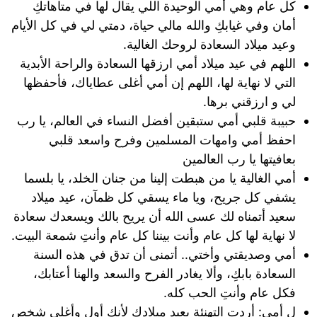
كل عام وهي أمي الوحيدة اللي يقال لها في متاهاتكِ
أمان وفي غيابكِ والله مالي حياة، دمتي لي في كل الأيام
وعيد ميلاد السعادة لروحك الغالية.
اللهم في عيد ميلاد أمي ارزقها السعادة والراحة الأبدية
التي لا نهاية لها، اللهم إن أمي أغلى عطاياك، فأحفظها
لي و ارزقني برها.
حبيبة قلبي أمي ستبقين أفضل النساء في العالم، يا رب
احفظ أمي وامهات المسلمين وفرح واسعد قلبي
بعافيتها يا رب العالمين
أمي الغالية يا من هبطت إلينا من جنان الخلد، يا بلسما
يشفي كل جريح، ويا ماء يسقي كل ظمآن، عيد ميلاد
سعيد أتمناه لك عسى الله أن يريح بالك ويسعدك سعادة
لا نهاية لها كل عام وأنت بيننا كل عام وأنتِ شمعة البيت.
أمي وصديقتي وأختي.. أتمنى أن تدق في هذه السنة
السعادة بابكِ، وألا يغادر الفرح والسعد والهنا أعتابك،
فكل عام وأنتِ الحب كله.
ل أمي: أردت التهنئة بعيد ميلادك لأنك أول وأغلى شخص