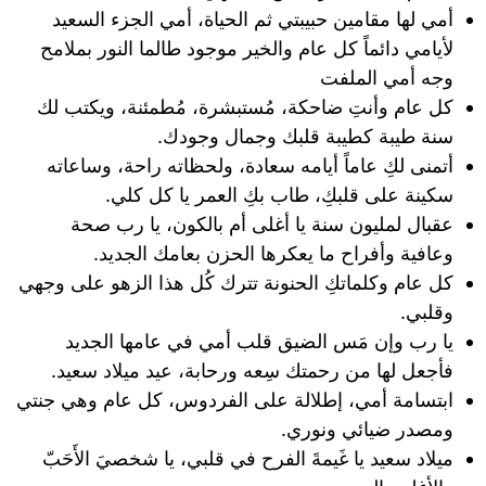
أمي لها مقامين حبيبتي ثم الحياة، أمي الجزء السعيد
لأيامي دائماً كل عام والخير موجود طالما النور بملامح
وجه أمي الملفت
كل عام وأنتِ ضاحكة، مُستبشرة، مُطمئنة، ويكتب لك
سنة طيبة كطيبة قلبك وجمال وجودك.
أتمنى لكِ عاماً أيامه سعادة، ولحظاته راحة، وساعاته
سكينة على قلبكِ، طاب بكِ العمر يا كل كلي.
عقبال لمليون سنة يا أغلى أم بالكون، يا رب صحة
وعافية وأفراح ما يعكرها الحزن بعامك الجديد.
كل عام وكلماتكِ الحنونة تترك كُل هذا الزهو على وجهي
وقلبي.
يا رب وإن مَس الضيق قلب أمي في عامها الجديد
فأجعل لها من رحمتك سِعه ورحابة، عيد ميلاد سعيد.
ابتسامة أمي، إطلالة على الفردوس، كل عام وهي جنتي
ومصدر ضيائي ونوري.
ميلاد سعيد يا غَيمةَ الفرح في قلبي، يا شخصيَ الأَحَبّ